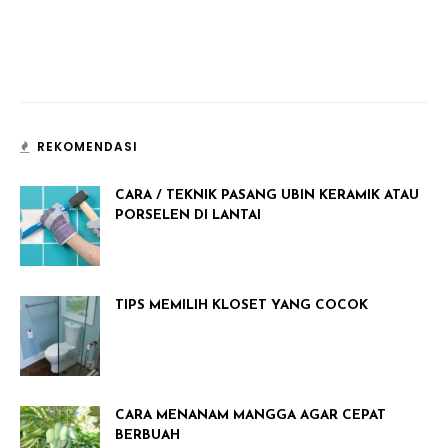
REKOMENDASI
CARA / TEKNIK PASANG UBIN KERAMIK ATAU
PORSELEN DI LANTAI
TIPS MEMILIH KLOSET YANG COCOK
CARA MENANAM MANGGA AGAR CEPAT
BERBUAH