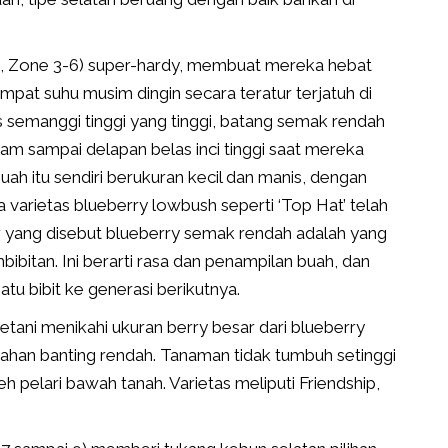
m , Zone 3-6) super-hardy, membuat mereka hebat
mpat suhu musim dingin secara teratur terjatuh di
semanggi tinggi yang tinggi, batang semak rendah
m sampai delapan belas inci tinggi saat mereka
ah itu sendiri berukuran kecil dan manis, dengan
a varietas blueberry lowbush seperti ‘Top Hat’ telah
iar yang disebut blueberry semak rendah adalah yang
ibitan. Ini berarti rasa dan penampilan buah, dan
atu bibit ke generasi berikutnya.
petani menikahi ukuran berry besar dari blueberry
 tahan banting rendah. Tanaman tidak tumbuh setinggi
h pelari bawah tanah. Varietas meliputi Friendship,