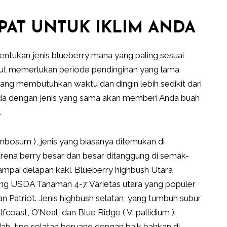
PAT UNTUK IKLIM ANDA
entukan jenis blueberry mana yang paling sesuai
but memerlukan periode pendinginan yang lama
ng membutuhkan waktu dan dingin lebih sedikit dari
eda dengan jenis yang sama akan memberi Anda buah
.
mbosum ), jenis yang biasanya ditemukan di
rena berry besar dan besar ditanggung di semak-
mpai delapan kaki. Blueberry highbush Utara
ring USDA Tanaman 4-7. Varietas utara yang populer
an Patriot. Jenis highbush selatan, yang tumbuh subur
coast, O’Neal, dan Blue Ridge ( V. pallidium ).
ah, tipe selatan beruang dengan baik bahkan di