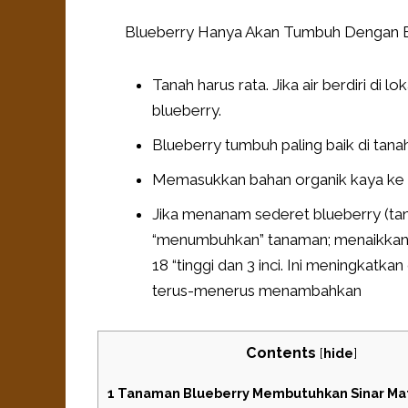
Blueberry Hanya Akan Tumbuh Dengan B
Tanah harus rata. Jika air berdiri di
blueberry.
Blueberry tumbuh paling baik di tan
Memasukkan bahan organik kaya ke da
Jika menanam sederet blueberry (tan
“menumbuhkan” tanaman; menaikkanny
18 “tinggi dan 3 inci. Ini meningkat
terus-menerus menambahkan
Contents
[
hide
]
1
Tanaman Blueberry Membutuhkan Sinar Mat